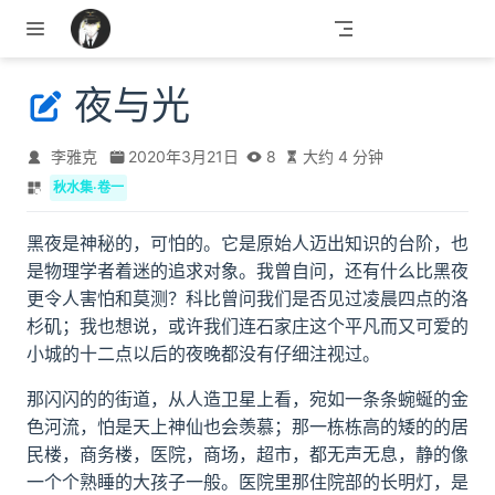
跳至主要內容
夜与光
李雅克
2020年3月21日
8
大约 4 分钟
秋水集·卷一
黑夜是神秘的，可怕的。它是原始人迈出知识的台阶，也
是物理学者着迷的追求对象。我曾自问，还有什么比黑夜
更令人害怕和莫测？科比曾问我们是否见过凌晨四点的洛
杉矶；我也想说，或许我们连石家庄这个平凡而又可爱的
小城的十二点以后的夜晚都没有仔细注视过。
那闪闪的的街道，从人造卫星上看，宛如一条条蜿蜒的金
色河流，怕是天上神仙也会羡慕；那一栋栋高的矮的的居
民楼，商务楼，医院，商场，超市，都无声无息，静的像
一个个熟睡的大孩子一般。医院里那住院部的长明灯，是