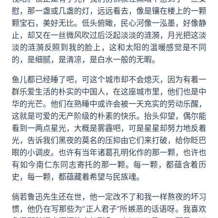
慰，那一盏或几盏的灯，远远看去，像是镶在楼上的一颗
颗宝石，美好无比。低头俯瞰，民心河像一泓墨，好像静
止，却又在一丝微风吹过后泛起淡淡的涟漪，月光把这淡
淡的涟漪反照到我的脸上，这和太阳的温暖感觉是不同
的，是细腻，是清凉，是白水一般的无暇。
鱼儿都已经睡了吧，可这个城市却不会熄灭，因为有着一
群乐爱生活的朴实的中国人，在这座城市里，他们也是中
华的光芒。他们在熟睡中或许会被一天充实的劳动乐醒，
这就是可爱的无产阶级的朴素的快乐。抬头仰望，偶尔能
看到一两点星光，大概是雾霾吧，可是星星却努力地反着
光，告诉我们黑夜的莫名的压抑由它们来打破，给你眨巴
眼的小调皮。也许有当年诸葛孔明化作的那一颗，也许也
有如今南仁东同志寄托的那一颗。每一颗，都蕴含着历
史，每一颗，都蕴藏着希望与民族魂。
倘若鲁迅先生还在世，他一定改不了和我一样熬夜的坏习
惯，他仍在写那些为“正人君子”所嫉恶的话语呀。我喜欢