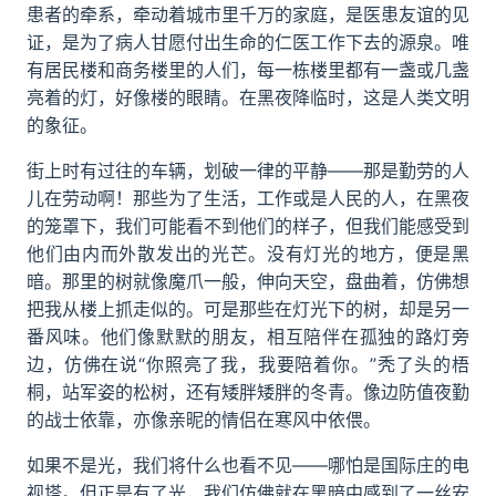
患者的牵系，牵动着城市里千万的家庭，是医患友谊的见
证，是为了病人甘愿付出生命的仁医工作下去的源泉。唯
有居民楼和商务楼里的人们，每一栋楼里都有一盏或几盏
亮着的灯，好像楼的眼睛。在黑夜降临时，这是人类文明
的象征。
街上时有过往的车辆，划破一律的平静——那是勤劳的人
儿在劳动啊！那些为了生活，工作或是人民的人，在黑夜
的笼罩下，我们可能看不到他们的样子，但我们能感受到
他们由内而外散发出的光芒。没有灯光的地方，便是黑
暗。那里的树就像魔爪一般，伸向天空，盘曲着，仿佛想
把我从楼上抓走似的。可是那些在灯光下的树，却是另一
番风味。他们像默默的朋友，相互陪伴在孤独的路灯旁
边，仿佛在说“你照亮了我，我要陪着你。”秃了头的梧
桐，站军姿的松树，还有矮胖矮胖的冬青。像边防值夜勤
的战士依靠，亦像亲昵的情侣在寒风中依偎。
如果不是光，我们将什么也看不见——哪怕是国际庄的电
视塔。但正是有了光，我们仿佛就在黑暗中感到了一丝安