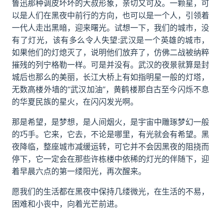
鲁迅那种调皮坏坏的大叔形象，亲切又可及。一颗星，可
以是人们在黑夜中前行的方向，也可以是一个人，引领着
一代人走出黑暗，迎来曙光。试想一下，我们的城市，没
有了灯光，该有多么令人失望:武汉是一个英雄的城市，
如果他们的灯熄灭了，说明他们放弃了，仿佛二战被纳粹
摧残的列宁格勒一样。可是并没有。武汉的夜景就算是封
城后也那么的美丽，长江大桥上有如指明星一般的灯塔，
无数高楼外墙的“武汉加油”，黄鹤楼那自古至今闪烁不息
的华夏民族的星火，在闪闪发光啊。
那是希望，是梦想，是人间烟火，是宇宙中雕琢梦幻一般
的巧手。它来，它去，不论是哪里，有光就会有希望。黑
夜降临，整座城市减缓运转，可它并不会因黑夜的阻挠而
停下，它一定会在那些许栋楼中依稀的灯光的伴随下，迎
着早晨六点的第一缕阳光，再次醒来。
愿我们的生活都在黑夜中保持几缕微光，在生活的不易，
困难和小丧中，向着光芒前进。