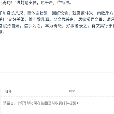
此奇功！”进封靖安侯，邑千户，位特进。
子川身长八尺，而体态壮硕，因好饮食，就席饭斗米，肉数斤方
乎！”又好美姬，惟不致乱耳。又文武兼备，居家常弄文墨，师
常赋诗自娱，信手为之，卒为奇绝，好事者录之，有文集行于
明。
昵称
邮箱