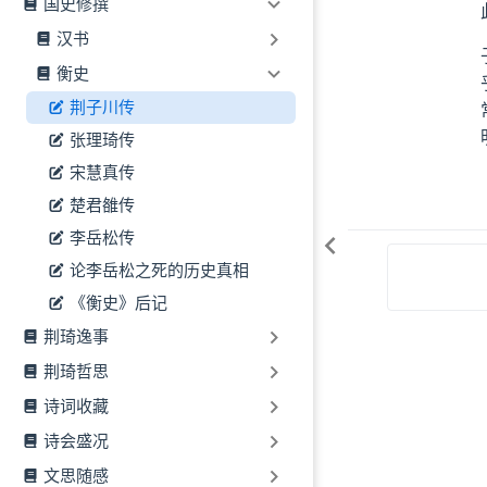
国史修撰
汉书
衡史
荆子川传
张理琦传
宋慧真传
楚君雒传
李岳松传
论李岳松之死的历史真相
《衡史》后记
荆琦逸事
荆琦哲思
诗词收藏
诗会盛况
文思随感