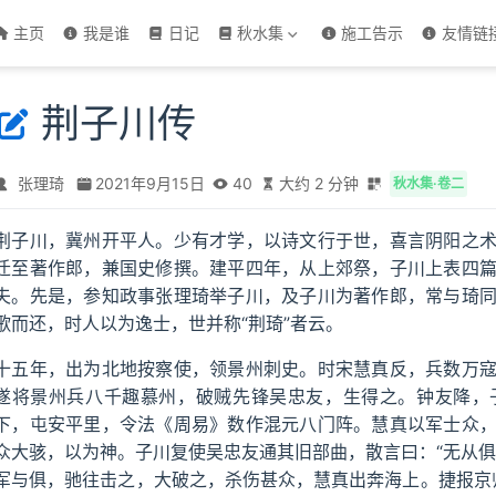
主页
我是谁
日记
秋水集
施工告示
友情链
荆子川传
张理琦
2021年9月15日
40
大约 2 分钟
秋水集·卷二
荆子川，冀州开平人。少有才学，以诗文行于世，喜言阴阳之
迁至著作郎，兼国史修撰。建平四年，从上郊祭，子川上表四
夫。先是，参知政事张理琦举子川，及子川为著作郎，常与琦
歌而还，时人以为逸士，世并称“荆琦”者云。
十五年，出为北地按察使，领景州刺史。时宋慧真反，兵数万
遂将景州兵八千趣慕州，破贼先锋吴忠友，生得之。钟友降，
下，屯安平里，令法《周易》数作混元八门阵。慧真以军士众
众大骇，以为神。子川复使吴忠友通其旧部曲，散言曰：“无从俱
军与俱，驰往击之，大破之，杀伤甚众，慧真出奔海上。捷报京师