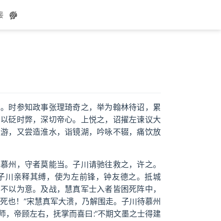
接
术。时参知政事张理琦奇之，举为翰林待诏，累
篇以砭时弊，深切帝心。上悦之，诏擢左谏议大
同游，又尝造淮水，诣镜湖，吟咏不辍，痛饮放
寇慕州，守者莫能当。子川请驰往救之，许之。
子川亲释其缚，使为左前锋，钟友德之。抵城
，不以为意。及战，慧真军士入者皆困死阵中，
死也！”宋慧真军大溃，乃解围走。子川待慕州
，帝顾左右，抚掌而喜曰:“不期文墨之士得建