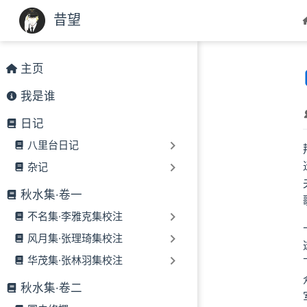
跳至主要內容
昔望
主页
我是谁
日记
八里台日记
杂记
秋水集·卷一
不名集·李雅克集校注
风月集·张理琦集校注
华茂集·张林羽集校注
秋水集·卷二