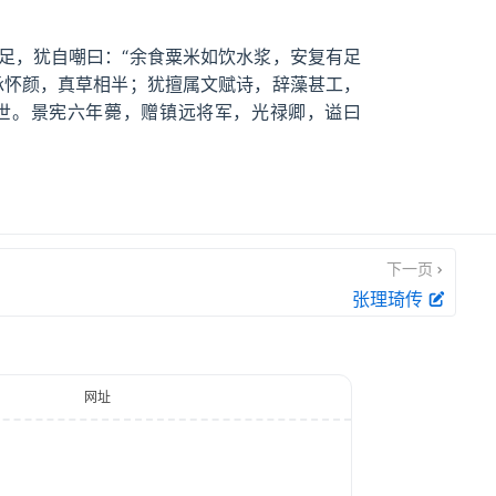
足，犹自嘲曰：“余食粟米如饮水浆，安复有足
承怀颜，真草相半；犹擅属文赋诗，辞藻甚工，
世。景宪六年薨，赠镇远将军，光禄卿，谥曰
下一页
张理琦传
网址